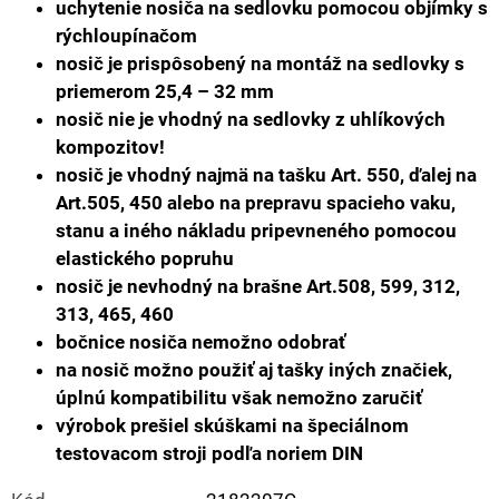
uchytenie nosiča na sedlovku pomocou objímky s
rýchloupínačom
nosič je prispôsobený na montáž na sedlovky s
priemerom 25,4 – 32 mm
nosič nie je vhodný na sedlovky z uhlíkových
kompozitov!
nosič je vhodný najmä na tašku Art. 550, ďalej na
Art.505, 450 alebo na
prepravu spacieho vaku,
stanu a iného nákladu pripevneného pomocou
elastického popruhu
nosič je nevhodný na brašne Art.508, 599, 312,
313, 465, 460
bočnice nosiča nemožno odobrať
na nosič možno použiť aj tašky iných značiek,
úplnú kompatibilitu však nemožno zaručiť
výrobok prešiel skúškami na špeciálnom
testovacom stroji podľa noriem DIN