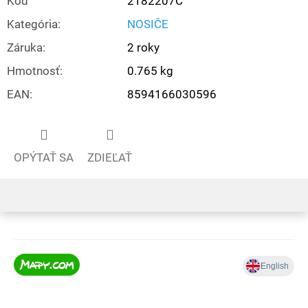
Kód
2182207C
Kategória
:
NOSIČE
Záruka
:
2 roky
Hmotnosť
:
0.765 kg
EAN
:
8594166030596
OPÝTAŤ SA
ZDIEĽAŤ
Z