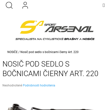
K
Prejsť
M
HĽADAŤ
PRIHLÁSENIE
NÁKU
na
O
KOŠÍK
SPÄŤ
SPÄŤ
obsah
Š
Í
Č
K
O
P
O
T
Domov
NOSIČE
/
Nosič pod sedlo s bočnicami čierny Art. 220
R
NOSIČ POD SEDLO S
E
B
BOČNICAMI ČIERNY ART. 220
U
J
Priemerné
Neohodnotené
Podrobnosti hodnotenia
E
hodnotenie
produktu
T
je
E
0,0
z
N