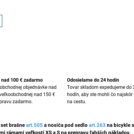
 nad 100 € zadarmo
Odosielame do 24 hodín
oobchodnej objednávke nad
Tovar skladom expedujeme do 
 veľkoobchodnej nad 150 €
hodín, aby ste mohli čo najskôr 
pravu zadarmo.
na cestu.
 set brašne
art.505
a nosiča pod sedlo
art.263
na bicykle 
i rámami veľkosti XS a S na prepravu ľahších nákladov.