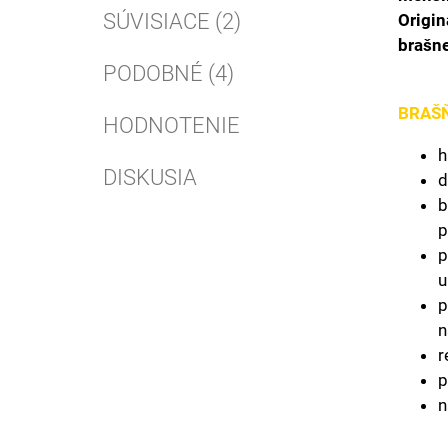
SÚVISIACE (2)
Origin
brašne
PODOBNÉ (4)
BRAŠ
HODNOTENIE
h
DISKUSIA
d
b
p
p
u
p
n
r
p
n