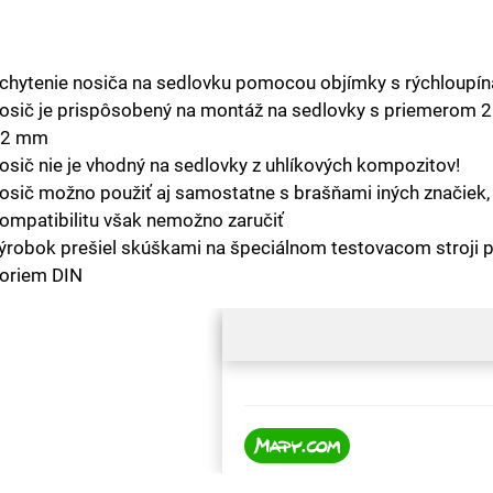
chytenie nosiča na sedlovku pomocou objímky s rýchloupí
osič je prispôsobený na montáž na sedlovky s priemerom 2
32 mm
osič nie je vhodný na sedlovky z uhlíkových kompozitov!
osič možno použiť aj samostatne s brašňami iných značiek,
ompatibilitu však nemožno zaručiť
ýrobok prešiel skúškami na špeciálnom testovacom stroji 
oriem DIN