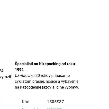
Špecialisti na bikepacking od roku
1992
24
Už viac ako 30 rokov prinášame
vyraziť
cyklistom brašne, nosiče a vybavenie
na každodenné jazdy aj dlhé výpravy.
s
Kód
1505S37