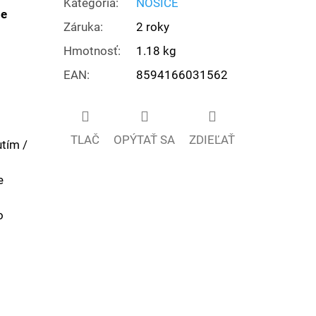
Kategória
:
NOSIČE
ie
Záruka
:
2 roky
Hmotnosť
:
1.18 kg
EAN
:
8594166031562
TLAČ
OPÝTAŤ SA
ZDIEĽAŤ
tím /
e
o