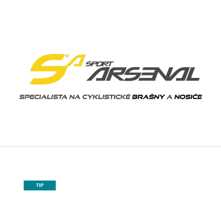
ČO POTREBUJETE NÁJSŤ?
HĽADAŤ
ODPORÚČAME
TIP
RÝCHLOUPÍNACIA TAŠKA NA RÁM ART.
VZPERA PODSED