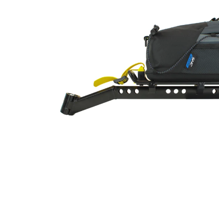
522
070
€25
€4