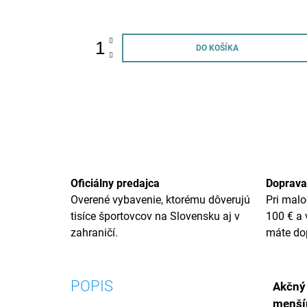
cena:
DO KOŠÍKA
Oficiálny predajca
Doprava
Overené vybavenie, ktorému dôverujú
Pri mal
tisíce športovcov na Slovensku aj v
100 € a
zahraničí.
máte do
POPIS
Akčný
menším