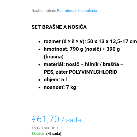
€39,40
Priemerné
Neohodnotené
Podrobnosti hodnotenia
hodnotenie
produktu
SET BRAŠNE A NOSIČA
je
0,0
z
rozmer (d × š × v): 50 x 13 x 13,5-17 cm
5
hmotnosť: 790 g (nosič) + 390 g
hviezdičiek.
(brašňa)
materiál: nosič – hliník / brašňa –
PES, záter POLYVINYLCHLORID
objem: 5 l
nosnosť: 7 kg
€61,70
/ sada
€50,20 bez DPH
Jednotková
Skladem
(
>5 sada
)