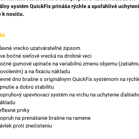
álny systém QuickFix prináša rýchle a spoľahlivé uchyten
 k nosiču.
ŇA
lavné vrecko uzatvárateľné zipsom
ve bočné sieťové vrecká na drobné veci
očné gumové upínače na variabilnú zmenu objemu (zatiahnu
ovolením) a na fixáciu nákladu
evné dno brašne s originálnym QuickFix systémom na rýchl
pnutie a dobrú stabilitu
opruhový upevňovací systém na vrchu na uchytenie ďalšieh
ákladu
eflexné prvky
opruh na prenášanie brašne na ramene
ávlek proti znečisteniu