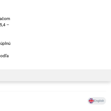
načom
5,4 –
 úplnú
podľa