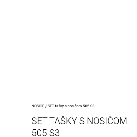
K
Prejsť
na
O
SPÄŤ
SPÄŤ
obsah
DO
DO
Š
OBCHODU
OBCHODU
Í
K
Domov
NOSIČE
/
SET tašky s nosičom 505 S3
SET TAŠKY S NOSIČOM
505 S3
PREDNÝ NOSIČ ART. 204